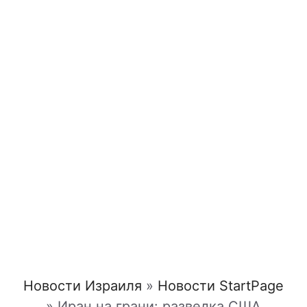
Новости Израиля
»
Новости StartPage
»
Иран на грани: разведка США