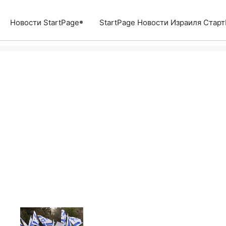
Перейти
к
Новости StartPage
StartPage Новости Израиля Стар
содержимому