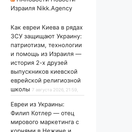
Израиля Nikk.Agency
Как евреи Киева в рядах
ЗСУ защищают Украину:
патриотизм, технологии
и помощь из Израиля —
история 2-х друзей
выпускников киевской
еврейской религиозной
школы
7 августа 2026, 21:59,
Евреи из Украины:
Филип Котлер — отец
мирового маркетинга с
корнями в Нежине и