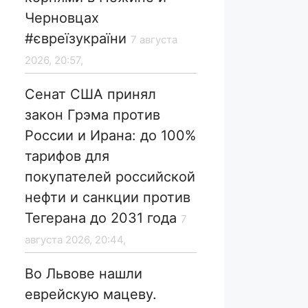
Черновцах
#євреїзукраїни
7 августа
2026, 20:57,
Сенат США принял
закон Грэма против
России и Ирана: до 100%
тарифов для
покупателей российской
нефти и санкции против
Тегерана до 2031 года
7
августа 2026, 20:44,
Во Львове нашли
еврейскую мацеву.