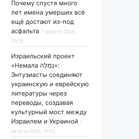
Почему спустя много
лет имена умерших всё
ещё достают из-под
асфальта
7 августа 2026,
20:18,
Израильский проект
«Немала נְמָלָה»:
Энтузиасты соединяют
украинскую и еврейскую
литературы через
переводы, создавая
культурный мост между
Израилем и Украиной
7
августа 2026, 19:52,