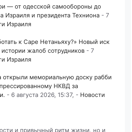
ори — от одесской самообороны до
а Израиля и президента Техниона
-
7
ти Израиля
ботать к Саре Нетаньяху?» Новый иск
й истории жалоб сотрудников
-
7
ти Израиля
а открыли мемориальную доску рабби
епрессированному НКВД за
и.
-
6 августа 2026, 15:37,
-
Новости
ости и привычный ритм жизни, но и