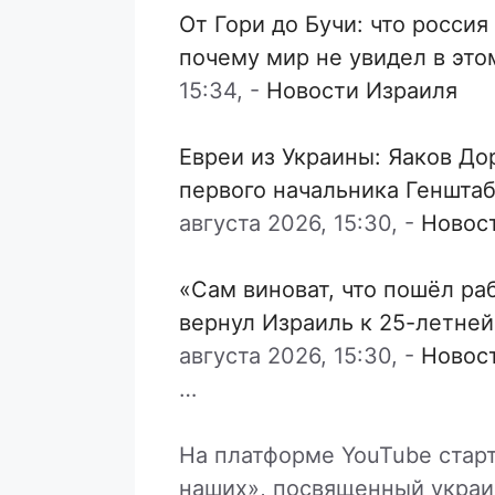
От Гори до Бучи: что россия
почему мир не увидел в эт
15:34,
-
Новости Израиля
Евреи из Украины: Яаков Д
первого начальника Генштаб
августа 2026, 15:30,
-
Новос
«Сам виноват, что пошёл ра
вернул Израиль к 25-летне
августа 2026, 15:30,
-
Новос
…
На платформе YouTube стар
наших», посвященный украи