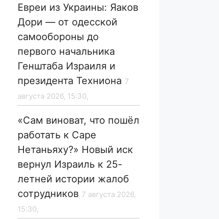
Евреи из Украины: Яаков
Дори — от одесской
самообороны до
первого начальника
Генштаба Израиля и
президента Техниона
7
августа 2026, 15:30,
«Сам виноват, что пошёл
работать к Саре
Нетаньяху?» Новый иск
вернул Израиль к 25-
летней истории жалоб
сотрудников
7 августа 2026,
15:30,