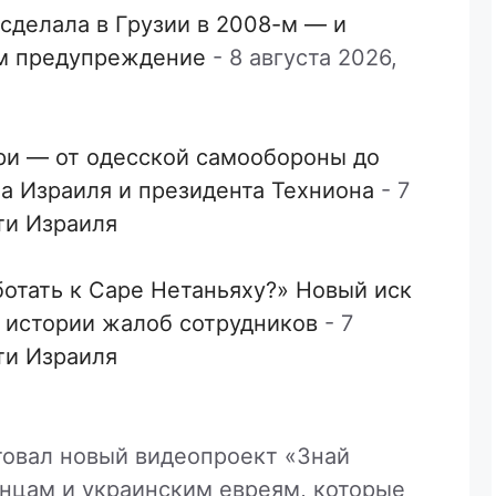
 сделала в Грузии в 2008-м — и
ом предупреждение
-
8 августа 2026,
ори — от одесской самообороны до
а Израиля и президента Техниона
-
7
ти Израиля
ботать к Саре Нетаньяху?» Новый иск
й истории жалоб сотрудников
-
7
ти Израиля
товал новый видеопроект «Знай
нцам и украинским евреям, которые