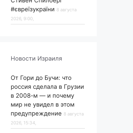
Стивен Спилберг
#євреїзукраїни
8 августа
2026, 9:00,
Новости Израиля
От Гори до Бучи: что
россия сделала в Грузии
в 2008-м — и почему
мир не увидел в этом
предупреждение
8 августа
2026, 15:34,