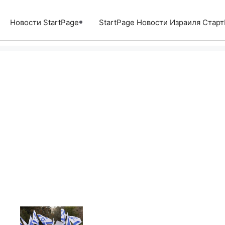
Перейти
к
Новости StartPage
StartPage Новости Израиля Стар
содержимому