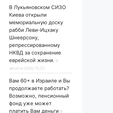
В Лукьяновском СИЗО
Киева открыли
мемориальную доску
рабби Леви-Ицхаку
Шнеерсону,
репрессированному
НКВД за сохранение
еврейской жизни.
6
августа 2026, 15:37,
Вам 60+ в Израиле и Вы
продолжаете работать?
Возможно, пенсионный
фонд уже может
платить Вам деньги
6