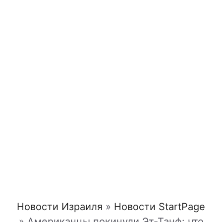
Новости Израиля
»
Новости StartPage
»
Американцы покинули Эт-Танф: что