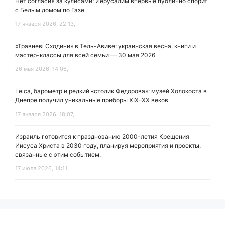
Нет согласия за кулисами: Иерусалим впервые публично спорит
с Белым домом по Газе
17 января 2026, 22:13,
«Травневі Сходини» в Тель-Авиве: украинская весна, книги и
мастер-классы для всей семьи — 30 мая 2026
26 мая 2026, 14:06,
Leica, барометр и редкий «столик Федорова»: музей Холокоста в
Днепре получил уникальные приборы XIX–XX веков
17 января 2026, 18:07,
Израиль готовится к празднованию 2000-летия Крещения
Иисуса Христа в 2030 году, планируя мероприятия и проекты,
связанные с этим событием.
17 июля 2026, 14:11,