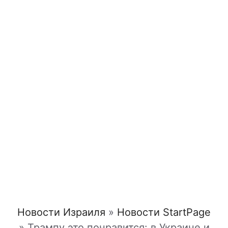
Новости Израиля
»
Новости StartPage
»
Трампу это понравится: в Украине и