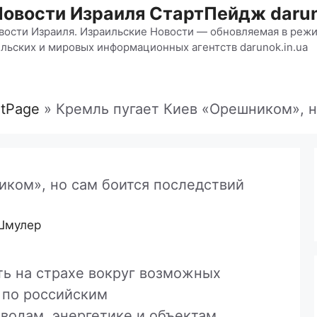
Новости Израиля СтартПейдж darun
вости Израиля. Израильские Новости — обновляемая в режи
льских и мировых информационных агентств darunok.in.ua
rtPage
»
Кремль пугает Киев «Орешником», н
иком», но сам боится последствий
Шмулер
ть на страхе вокруг возможных
к по российским
одам, энергетике и объектам