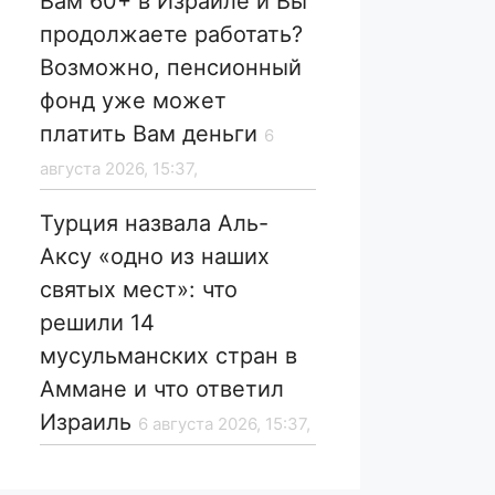
Вам 60+ в Израиле и Вы
продолжаете работать?
Возможно, пенсионный
фонд уже может
платить Вам деньги
6
августа 2026, 15:37,
Турция назвала Аль-
Аксу «одно из наших
святых мест»: что
решили 14
мусульманских стран в
Аммане и что ответил
Израиль
6 августа 2026, 15:37,