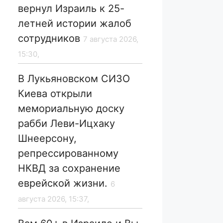
вернул Израиль к 25-
летней истории жалоб
сотрудников
7 августа 2026,
15:30,
В Лукьяновском СИЗО
Киева открыли
мемориальную доску
рабби Леви-Ицхаку
Шнеерсону,
репрессированному
НКВД за сохранение
еврейской жизни.
6
августа 2026, 15:37,