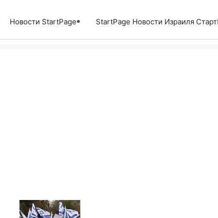
Перейти
к
Новости StartPage
StartPage Новости Израиля Стар
содержимому