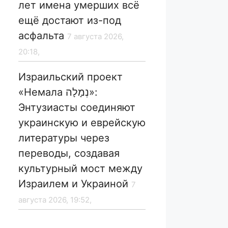
лет имена умерших всё
ещё достают из-под
асфальта
7 августа 2026,
20:18,
Израильский проект
«Немала נְמָלָה»:
Энтузиасты соединяют
украинскую и еврейскую
литературы через
переводы, создавая
культурный мост между
Израилем и Украиной
7
августа 2026, 19:52,