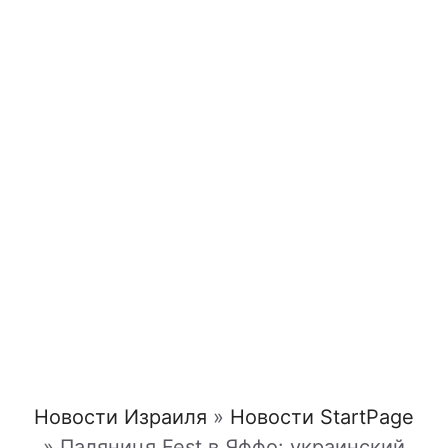
Новости Израиля
»
Новости StartPage
»
Паляниця Fest в Яффо: украинский