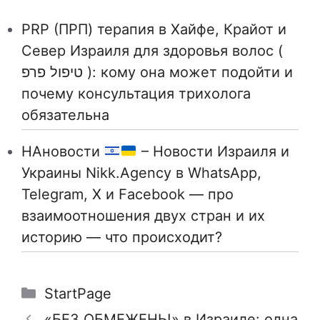
PRP (ПРП) терапия в Хайфе, Крайот и
Север Израиля для здоровья волос (
טיפול פרפ ): кому она может подойти и
почему консультация трихолога
обязательна
НАновости
– Новости Израиля и
Украины Nikk.Agency в WhatsApp,
Telegram, X и Facebook — про
взаимоотношения двух стран и их
историю — что происходит?
Рубрики
StartPage
«БЕЗ ОБМЕЖЕНЬ!» в Израиле: одна