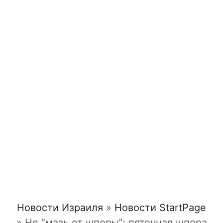
Новости Израиля
»
Новости StartPage
»
Не “мазь от шпоры”: пяточная шпора