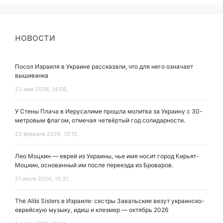
новости
Посол Израиля в Украине рассказали, что для него означает
вышиванка
23 мая 2026, 14:08,
У Стены Плача в Иерусалиме прошла молитва за Украину с 30-
метровым флагом, отмечая четвёртый год солидарности.
23 февраля 2026, 13:15,
Лео Моцкин — еврей из Украины, чье имя носит город Кирьят-
Моцкин, основанный им после переезда из Броваров.
21 июля 2026, 15:31,
The Alibi Sisters в Израиле: сестры Завальские везут украинско-
еврейскую музыку, идиш и клезмер — октябрь 2026