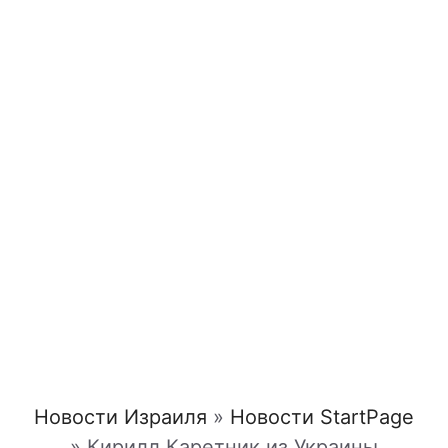
Новости Израиля
»
Новости StartPage
»
Кирилл Каретник из Украины