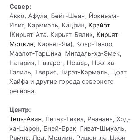
Север:
Акко, Афула, Бейт-Шеан, Йокнеам-
Илит, Кармиэль, Кацрин,
Крайот
(Кирьят-Ата, Кирьят-Бялик,
Кирьят-
Моцкин
, Кирьят-Ям), Кфар-Тавор,
Маалот-Таршиха, Мигдаль-ха-Эмек,
Нагария, Назарет, Нешер, Ноф-ха-
Галиль, Тверия, Тират-Кармель, Цфат,
Хайфа и другие города северного
региона.
Центр:
Тель-Авив
, Петах-Тиква, Раанана, Ход-
ха-Шарон, Бней-Брак, Гиват-Шмуэль,
Рамла, Лод, Модиин, Ришон-ле-Цион