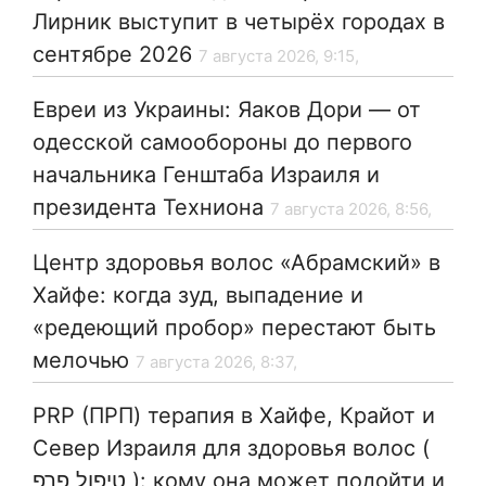
Лирник выступит в четырёх городах в
сентябре 2026
7 августа 2026, 9:15,
Евреи из Украины: Яаков Дори — от
одесской самообороны до первого
начальника Генштаба Израиля и
президента Техниона
7 августа 2026, 8:56,
Центр здоровья волос «Абрaмский» в
Хайфе: когда зуд, выпадение и
«редеющий пробор» перестают быть
мелочью
7 августа 2026, 8:37,
PRP (ПРП) терапия в Хайфе, Крайот и
Север Израиля для здоровья волос (
טיפול פרפ ): кому она может подойти и