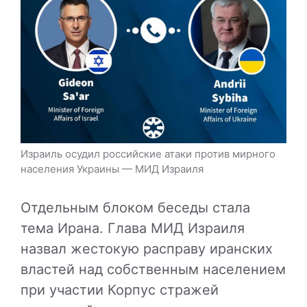
Израиль осудил российские атаки против мирного
населения Украины — МИД Израиля
Отдельным блоком беседы стала
тема Ирана. Глава МИД Израиля
назвал жестокую расправу иранских
властей над собственным населением
при участии
Корпус стражей