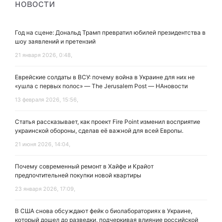
новости
Год на сцене: Дональд Трамп превратил юбилей президентства в
шоу заявлений и претензий
21 января 2026, 0:48,
Еврейские солдаты в ВСУ: почему война в Украине для них не
«ушла с первых полос» — The Jerusalem Post — НАновости
13 февраля 2026, 15:56,
Статья рассказывает, как проект Fire Point изменил восприятие
украинской обороны, сделав её важной для всей Европы.
21 июня 2026, 14:04,
Почему современный ремонт в Хайфе и Крайот
предпочтительней покупки новой квартиры
23 января 2026, 17:09,
В США снова обсуждают фейк о биолабораториях в Украине,
который дошел до разведки, подчеркивая влияние российской