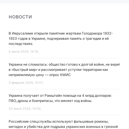
новости
В Иерусалиме открыли памятник жертвам Голодомора 1932-
1933 годов в Украине, подчеркивая память о трагедии и её
последствиях.
5 июля 2026, 14:19,
Украина не сломалась: общество готово к долгой войне, не верит
в «быстрый мир» и рассматривает уступки территории как
неприемлемую цену — опрос КМИС
3 февраля 2026, 15:07,
Украина получает от Рамштайн помощи на 4 млрд долларов:
ПВО, дроны и боеприпасы, что меняет ход войны.
20 июня 2026, 14:04,
Российские спецслужбы используют фальшивые романы,
метадон и убийства для подрыва украинских военных в грязной