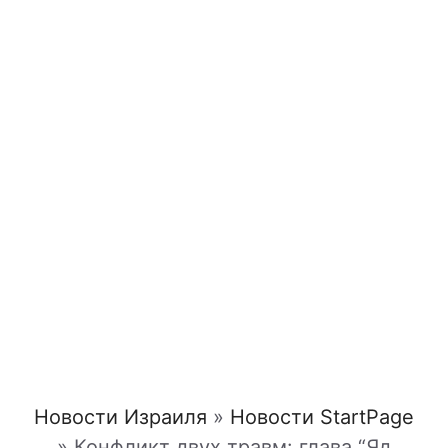
Новости Израиля
»
Новости StartPage
»
Конфликт двух травм: глава “Яд