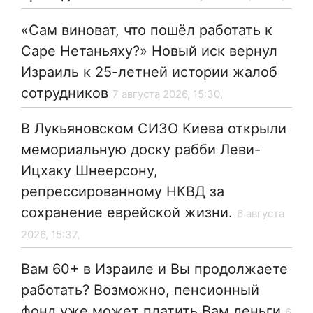
«Сам виноват, что пошёл работать к
Саре Нетаньяху?» Новый иск вернул
Израиль к 25-летней истории жалоб
сотрудников
7 августа 2026, 15:30,
В Лукьяновском СИЗО Киева открыли
мемориальную доску рабби Леви-
Ицхаку Шнеерсону,
репрессированному НКВД за
сохранение еврейской жизни.
6 августа
2026, 15:37,
Вам 60+ в Израиле и Вы продолжаете
работать? Возможно, пенсионный
фонд уже может платить Вам деньги
6