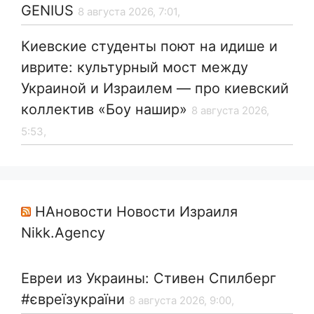
GENIUS
8 августа 2026, 7:01,
Киевские студенты поют на идише и
иврите: культурный мост между
Украиной и Израилем — про киевский
коллектив «Боу нашир»
8 августа 2026,
5:53,
НАновости Новости Израиля
Nikk.Agency
Евреи из Украины: Стивен Спилберг
#євреїзукраїни
8 августа 2026, 9:00,