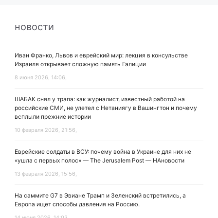
новости
Иван Франко, Львов и еврейский мир: лекция в консульстве
Израиля открывает сложную память Галиции
8 июня 2026, 14:06,
ШАБАК снял у трапа: как журналист, известный работой на
российские СМИ, не улетел с Нетаниягу в Вашингтон и почему
всплыли прежние истории
10 февраля 2026, 21:56,
Еврейские солдаты в ВСУ: почему война в Украине для них не
«ушла с первых полос» — The Jerusalem Post — НАновости
13 февраля 2026, 15:56,
На саммите G7 в Эвиане Трамп и Зеленский встретились, а
Европа ищет способы давления на Россию.
14 июня 2026, 14:03,