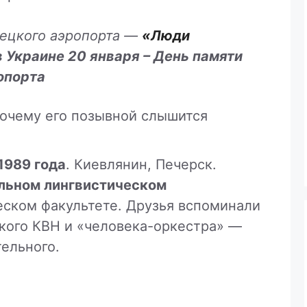
нецкого аэропорта —
«Люди
 в Украине 20 января – День памяти
опорта
почему его позывной слышится
1989 года
. Киевлянин, Печерск.
льном лингвистическом
еском факультете. Друзья вспоминали
ского КВН и «человека-оркестра» —
тельного.