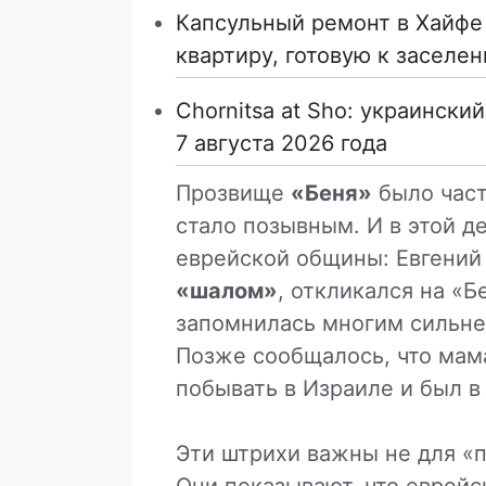
Капсульный ремонт в Хайфе 
квартиру, готовую к заселе
Chornitsa at Sho: украински
7 августа 2026 года
Прозвище
«Беня»
было част
стало позывным. И в этой д
еврейской общины: Евгений
«шалом»
, откликался на «Б
запомнилась многим сильне
Позже сообщалось, что мама
побывать в Израиле и был в
Эти штрихи важны не для «
Они показывают, что еврейс