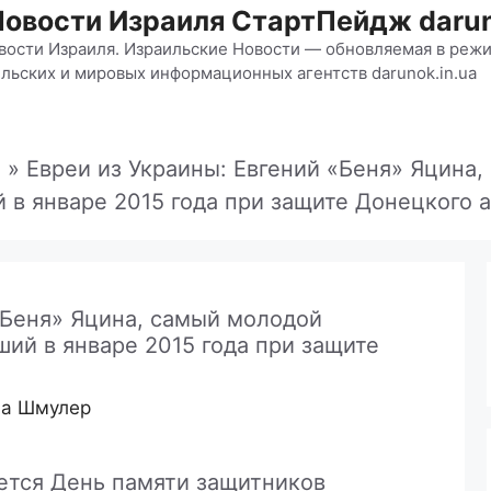
Новости Израиля СтартПейдж darun
вости Израиля. Израильские Новости — обновляемая в режи
льских и мировых информационных агентств darunok.in.ua
e
»
Евреи из Украины: Евгений «Беня» Яцина,
 в январе 2015 года при защите Донецкого 
«Беня» Яцина, самый молодой
ший в январе 2015 года при защите
на Шмулер
ется День памяти защитников