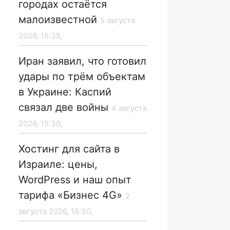
городах остаётся
малоизвестной
5 августа
2026, 15:35,
Иран заявил, что готовил
удары по трём объектам
в Украине: Каспий
связал две войны
4 августа
2026, 15:30,
Хостинг для сайта в
Израиле: цены,
WordPress и наш опыт
тарифа «Бизнес 4G»
2
августа 2026, 15:30,