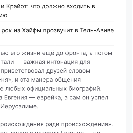
и Крайот: что должно входить в
нию
й рок из Хайфы прозвучит в Тель-Авиве
ью его жизни ещё до фронта, а потом
етали — важная интонация для
 приветствовал друзей словом
еня», и эта манера общения
е любых официальных биографий.
 Евгения — еврейка, а сам он успел
 Иерусалиме.
происхождения ради происхождения».
кая линия в истории Евгения — не