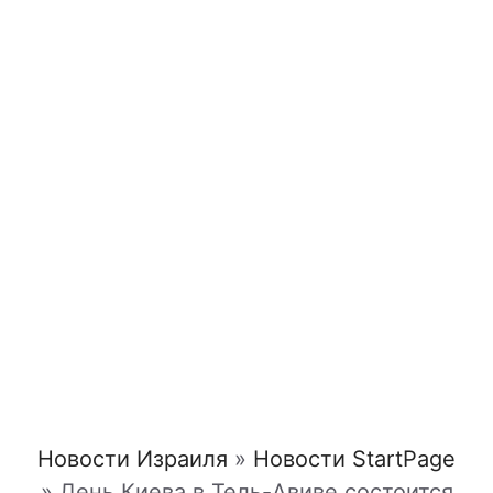
Новости Израиля
»
Новости StartPage
»
День Киева в Тель-Авиве состоится