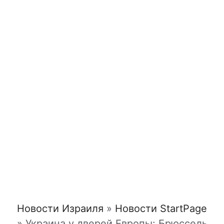
Новости Израиля
»
Новости StartPage
»
Украина у дверей Европы: Брюссель