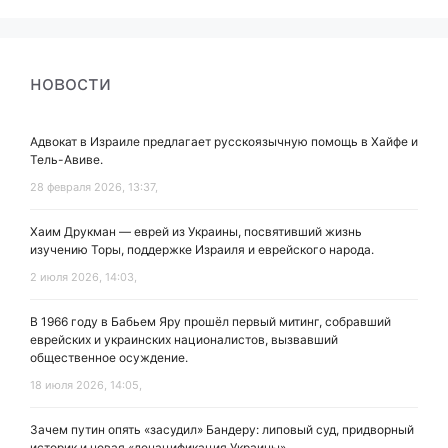
новости
Адвокат в Израиле предлагает русскоязычную помощь в Хайфе и
Тель-Авиве.
28 февраля 2026, 13:37,
Хаим Друкман — еврей из Украины, посвятивший жизнь
изучению Торы, поддержке Израиля и еврейского народа.
2 июля 2026, 14:03,
В 1966 году в Бабьем Яру прошёл первый митинг, собравший
еврейских и украинских националистов, вызвавший
общественное осуждение.
18 июля 2026, 14:05,
Зачем путин опять «засудил» Бандеру: липовый суд, придворный
историк и новая «денацификация Украины»