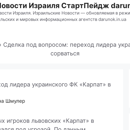
Новости Израиля СтартПейдж darun
вости Израиля. Израильские Новости — обновляемая в режи
льских и мировых информационных агентств darunok.in.ua
»
Сделка под вопросом: переход лидера укр
сорваться
од лидера украинского ФК «Карпат» в
на Шмулер
х игроков львовских «Карпат» в
ался под угрозой. По данным