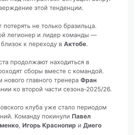
верждение этой тенденции.
 потерять не только бразильца.
гой легионер и лидер команды —
близок к переходу в
Актобе
.
ста продолжают находиться в
роходят сборы вместе с командой.
м нового главного тренера
Фран
нии ко второй части сезона-2025/26.
овского клуба уже стало периодом
ний. Команду покинули
Павел
именко
,
Игорь Краснопир
и
Диего