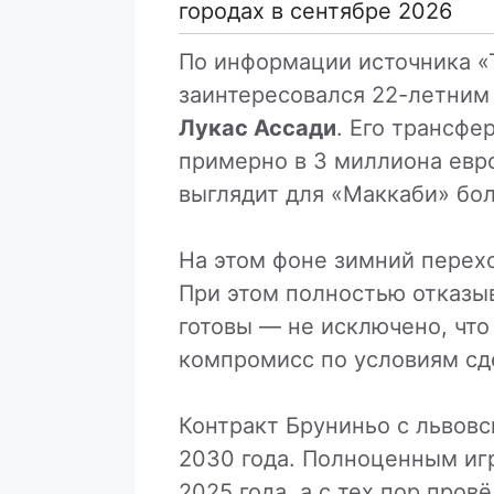
городах в сентябре 2026
По информации источника «Т
заинтересовался 22-летним
Лукас Ассади
. Его трансфе
примерно в 3 миллиона евро
выглядит для «Маккаби» бо
На этом фоне зимний перех
При этом полностью отказыв
готовы — не исключено, чт
компромисс по условиям сд
Контракт Бруниньо с львовс
2030 года. Полноценным иг
2025 года, а с тех пор провё