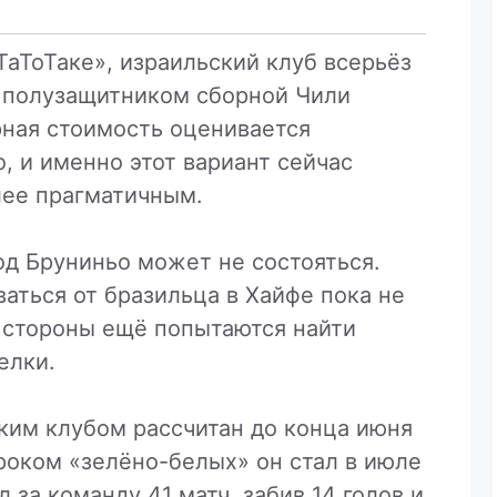
аТоТаке», израильский клуб всерьёз
 полузащитником сборной Чили
рная стоимость оценивается
, и именно этот вариант сейчас
лее прагматичным.
од Бруниньо может не состояться.
аться от бразильца в Хайфе пока не
о стороны ещё попытаются найти
елки.
ким клубом рассчитан до конца июня
роком «зелёно-белых» он стал в июле
л за команду 41 матч, забив 14 голов и