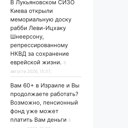
В Лукьяновском СИЗО
Киева открыли
мемориальную доску
рабби Леви-Ицхаку
Шнеерсону,
репрессированному
НКВД за сохранение
еврейской жизни.
6
августа 2026, 15:37,
Вам 60+ в Израиле и Вы
продолжаете работать?
Возможно, пенсионный
фонд уже может
платить Вам деньги
6