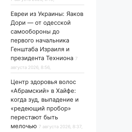
Евреи из Украины: Яаков
Дори — от одесской
самообороны до
первого начальника
Генштаба Израиля и
президента Техниона
7
августа 2026, 8:56,
Центр здоровья волос
«Абрaмский» в Хайфе:
когда зуд, выпадение и
«редеющий пробор»
перестают быть
мелочью
7 августа 2026, 8:37,