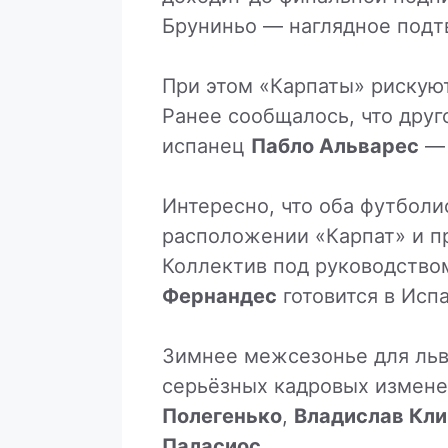
Бруниньо — наглядное подт
При этом «Карпаты» рискуют
Ранее сообщалось, что дру
испанец
Пабло Альварес
— 
Интересно, что оба футболи
расположении «Карпат» и п
Коллектив под руководство
Фернандес
готовится в Испа
Зимнее межсезонье для льв
серьёзных кадровых измене
Полегенько
,
Владислав Кл
Паласиос
.