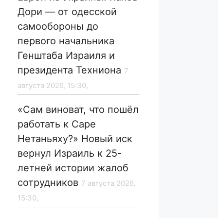
Дори — от одесской
самообороны до
первого начальника
Генштаба Израиля и
президента Техниона
7
августа 2026, 15:30,
«Сам виноват, что пошёл
работать к Саре
Нетаньяху?» Новый иск
вернул Израиль к 25-
летней истории жалоб
сотрудников
7 августа 2026,
15:30,