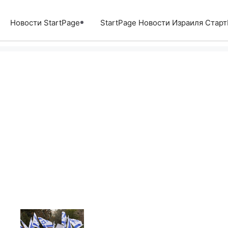
Перейти
к
Новости StartPage
StartPage Новости Израиля Стар
содержимому