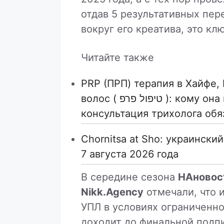
отдав 5 результативных пер
вокруг его креатива, это кл
Читайте также
PRP (ПРП) терапия в Хайфе,
волос ( טיפול פרפ ): кому она может подойти и почему
консультация трихолога обя
Chornitsa at Sho: украински
7 августа 2026 года
В середине сезона
НАновос
Nikk.Agency
отмечали, что 
УПЛ в условиях ограниченно
доходит до финальной подпи