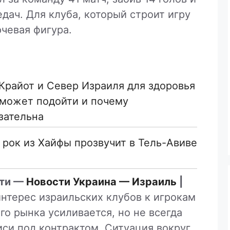
едач. Для клуба, который строит игру
ючевая фигура.
 Крайот и Север Израиля для здоровья
зательна
й рок из Хайфы прозвучит в Тель-Авиве
ти —
Новости Украина — Израиль
|
интерес израильских клубов к игрокам
го рынка усиливается, но не всегда
си под контрактом. Ситуация вокруг