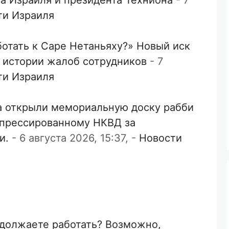
ти Израиля
ботать к Саре Нетаньяху?» Новый иск
й истории жалоб сотрудников
-
7
ти Израиля
а открыли мемориальную доску рабби
епрессированному НКВД за
и.
-
6 августа 2026, 15:37,
-
Новости
одолжаете работать? Возможно,