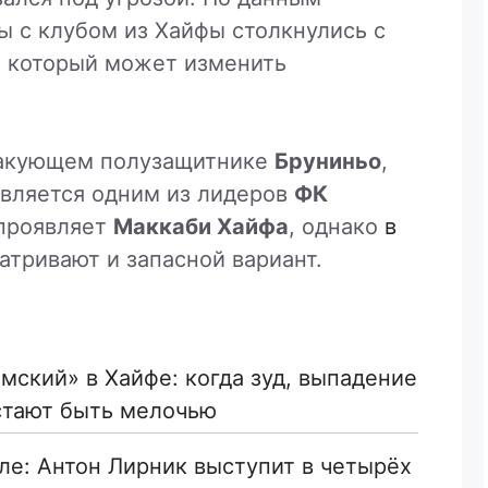
ы с клубом из Хайфы столкнулись с
 который может изменить
атакующем полузащитнике
Бруниньо
,
является одним из лидеров
ФК
 проявляет
Маккаби Хайфа
, однако
в
матривают и запасной вариант.
мский» в Хайфе: когда зуд, выпадение
стают быть мелочью
ле: Антон Лирник выступит в четырёх