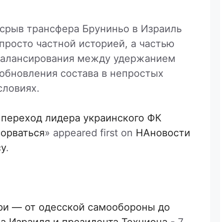
срыв трансфера Бруниньо в Израиль
 просто частной историей, а частью
балансирования между удержанием
обновления состава в непростых
словиях.
 переход лидера украинского ФК
сорваться
» appeared first on
НАновости
cy
.
ори — от одесской самообороны до
а Израиля и президента Техниона
-
7