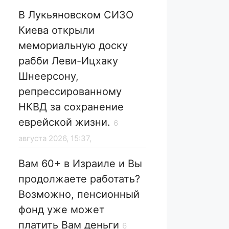
В Лукьяновском СИЗО
Киева открыли
мемориальную доску
рабби Леви-Ицхаку
Шнеерсону,
репрессированному
НКВД за сохранение
еврейской жизни.
6
августа 2026, 15:37,
Вам 60+ в Израиле и Вы
продолжаете работать?
Возможно, пенсионный
фонд уже может
платить Вам деньги
6