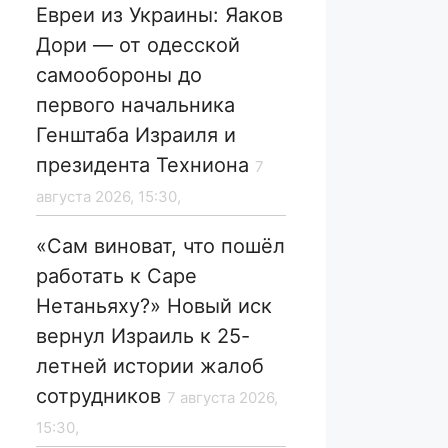
Евреи из Украины: Яаков
Дори — от одесской
самообороны до
первого начальника
Генштаба Израиля и
президента Техниона
7
августа 2026, 15:30,
«Сам виноват, что пошёл
работать к Саре
Нетаньяху?» Новый иск
вернул Израиль к 25-
летней истории жалоб
сотрудников
7 августа 2026,
15:30,