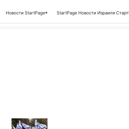
Перейти
к
Новости StartPage
StartPage Новости Израиля Стар
содержимому