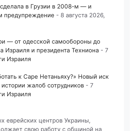
 сделала в Грузии в 2008-м — и
ом предупреждение
-
8 августа 2026,
ори — от одесской самообороны до
а Израиля и президента Техниона
-
7
ти Израиля
ботать к Саре Нетаньяху?» Новый иск
й истории жалоб сотрудников
-
7
ти Израиля
ых еврейских центров Украины,
олжает свою работу с общиной на