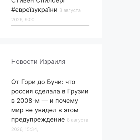
Стивен Спилберг
#євреїзукраїни
8 августа
2026, 9:00,
Новости Израиля
От Гори до Бучи: что
россия сделала в Грузии
в 2008-м — и почему
мир не увидел в этом
предупреждение
8 августа
2026, 15:34,