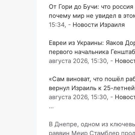
От Гори до Бучи: что россия
почему мир не увидел в эт
15:34,
-
Новости Израиля
Евреи из Украины: Яаков Д
первого начальника Генштаб
августа 2026, 15:30,
-
Новос
«Сам виноват, что пошёл ра
вернул Израиль к 25-летне
августа 2026, 15:30,
-
Новос
…
В Днепре, одном из ключев
раввин Меир Стамблер прод