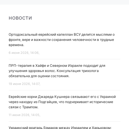
новости
Ортодоксальный еврейский капеллан ВСУ делится мыслями о
фронте, вере и важности сохранения человечности в трудные
времена.
6 июня 2026, 14:06,
ПРП-терапия в Хайфе и Северном Израиле подходит для
улучшения здоровья волос. Консультация трихолога
обязательна для оценки состояния.
19 июня 2026, 14:07,
Еврейские корни Джареда Кушнера связывают его с Украиной
через находку из Подгайцев, что подчеркивает исторические
связи с Трампом.
11 июня 2026, 14:05,
Украинский вратарь Ермаков между Израилем и Харьковом: