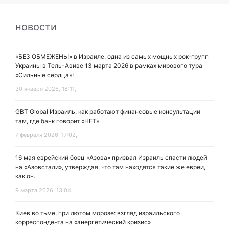
новости
«БЕЗ ОБМЕЖЕНЬ!» в Израиле: одна из самых мощных рок-групп
Украины в Тель-Авиве 13 марта 2026 в рамках мирового тура
«Сильные сердца»!
30 января 2026, 18:11,
GBT Global Израиль: как работают финансовые консультации
там, где банк говорит «НЕТ»
7 февраля 2026, 17:02,
16 мая еврейский боец «Азова» призвал Израиль спасти людей
на «Азовстали», утверждая, что там находятся такие же евреи,
как он.
9 марта 2026, 13:04,
Киев во тьме, при лютом морозе: взгляд израильского
корреспондента на «энергетический кризис»