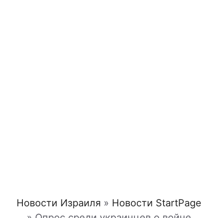
Новости Израиля
»
Новости StartPage
»
Опрос среди украинцев о войне