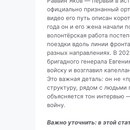
Раввин Яков — первый в ис
официально признанный ор
видео его путь описан коро
года он и его жена начали 
волонтёрская работа посте
поездки вдоль линии фронта
разных направлениях. В 202
бригадного генерала Евгени
войску и возглавил капелла
Это важная деталь: он не «
структуру, рядом с людьми 
объясняется тон интервью —
войну.
Важно уточнить: в этой ст