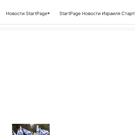
Перейти
к
Новости StartPage
StartPage Новости Израиля Стар
содержимому