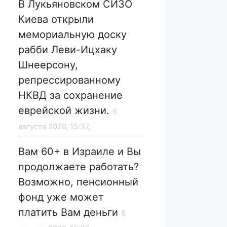
В Лукьяновском СИЗО
Киева открыли
мемориальную доску
рабби Леви-Ицхаку
Шнеерсону,
репрессированному
НКВД за сохранение
еврейской жизни.
6
августа 2026, 15:37,
Вам 60+ в Израиле и Вы
продолжаете работать?
Возможно, пенсионный
фонд уже может
платить Вам деньги
6