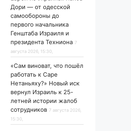
Дори — от одесской
самообороны до
первого начальника
Генштаба Израиля и
президента Техниона
7
августа 2026, 15:30,
«Сам виноват, что пошёл
работать к Саре
Нетаньяху?» Новый иск
вернул Израиль к 25-
летней истории жалоб
сотрудников
7 августа 2026,
15:30,