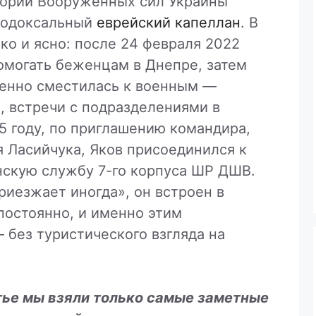
тории Вооружённых сил Украины
тодоксальный
еврейский капеллан
. В
тко и ясно: после 24 февраля 2022
помогать беженцам в Днепре, затем
пенно сместилась к военным —
, встречи с подразделениями в
5 году, по приглашению командира,
я Ласийчука, Яков присоединился к
нскую службу 7-го корпуса ШР ДШВ.
приезжает иногда», он встроен в
постоянно, и именно этим
 без туристического взгляда на
атье мы взяли только самые заметные