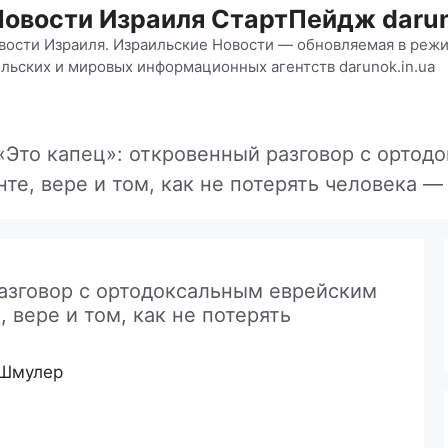
Новости Израиля СтартПейдж darun
вости Израиля. Израильские Новости — обновляемая в режи
льских и мировых информационных агентств darunok.in.ua
«Это капец»: откровенный разговор с орто
нте, вере и том, как не потерять человека —
разговор с ортодоксальным еврейским
 вере и том, как не потерять
 Шмулер