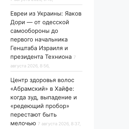
Евреи из Украины: Яаков
Дори — от одесской
самообороны до
первого начальника
Генштаба Израиля и
президента Техниона
7
августа 2026, 8:56,
Центр здоровья волос
«Абрaмский» в Хайфе:
когда зуд, выпадение и
«редеющий пробор»
перестают быть
мелочью
7 августа 2026, 8:37,