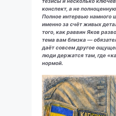
тезисы и несколько ключев
конспект, а не полноценну
Полное интервью намного ш
именно за счёт живых детал
того, как раввин Яков разв
тема вам близка — обязате
даёт совсем другое ощущен
люди держатся там, где «к
нормой.