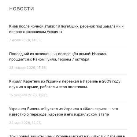
новости
Киев после ночной атаки: 19 погибших, ребенок под завалами и
вопрос к союзникам Украины
7 июля 2026, 14:09,
Последний из похищенных возвращён домой: Израиль
прощается с Раном Гуили, героем 7 октября
28 января 2026, 15:56,
Кирилл Каретник из Украины переехал в Израиль в 2009 году,
служил в армии, работал и стал политиком.
15 февраля 2026, 13:33,
Украинец Биленький уехал из Израиля в «Жальгирис» — что
известно о переходе, карьере и его израильском этапе
24 мая 2026, 14:07,
Три уровня защиты: чему Украина может научиться у Израиля в