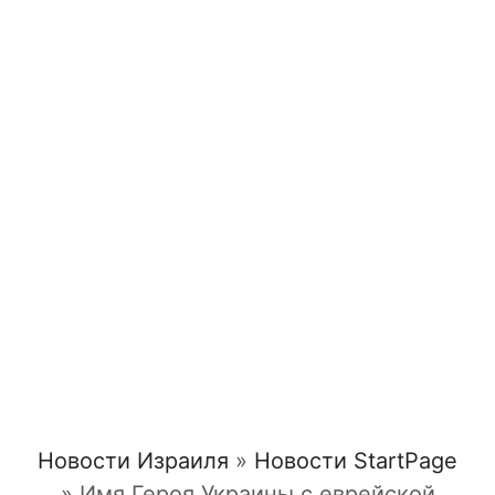
Новости Израиля
»
Новости StartPage
»
Имя Героя Украины с еврейской