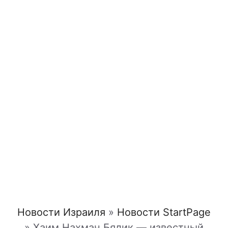
Новости Израиля
»
Новости StartPage
»
Хаим Нахман Бялик — известный