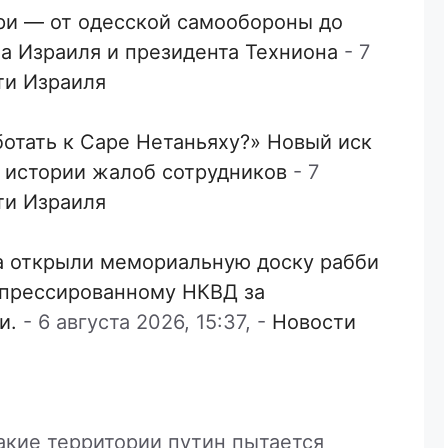
ори — от одесской самообороны до
а Израиля и президента Техниона
-
7
ти Израиля
ботать к Саре Нетаньяху?» Новый иск
й истории жалоб сотрудников
-
7
ти Израиля
а открыли мемориальную доску рабби
епрессированному НКВД за
и.
-
6 августа 2026, 15:37,
-
Новости
акие территории путин пытается