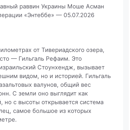
главный раввин Украины Моше Асман
операции «Энтеббе» —
05.07.2026
километрах от Тивериадского озера,
сто — Гильгаль Рефаим. Это
 израильский Стоунхендж, вызывает
ешним видом, но и историей. Гильгаль
азальтовых валунов, общий вес
онн. С земли оно выглядит как
, но с высоты открывается система
лец, самое большое из которых
метре.