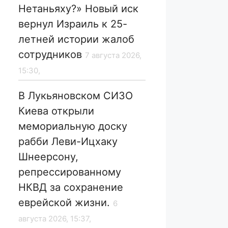
Нетаньяху?» Новый иск
вернул Израиль к 25-
летней истории жалоб
сотрудников
7 августа 2026,
15:30,
В Лукьяновском СИЗО
Киева открыли
мемориальную доску
рабби Леви-Ицхаку
Шнеерсону,
репрессированному
НКВД за сохранение
еврейской жизни.
6
августа 2026, 15:37,