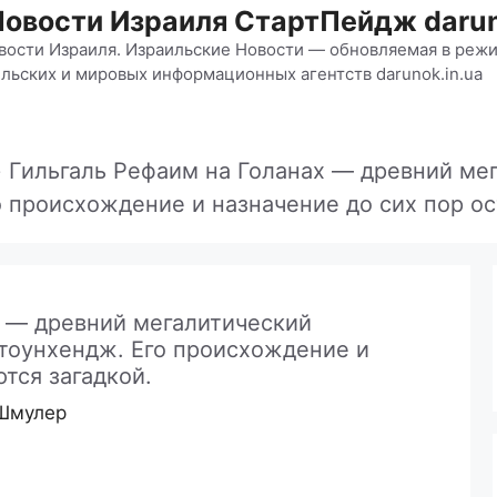
Новости Израиля СтартПейдж darun
вости Израиля. Израильские Новости — обновляемая в режи
льских и мировых информационных агентств darunok.in.ua
»
Гильгаль Рефаим на Голанах — древний м
 происхождение и назначение до сих пор ос
х — древний мегалитический
тоунхендж. Его происхождение и
тся загадкой.
Шмулер