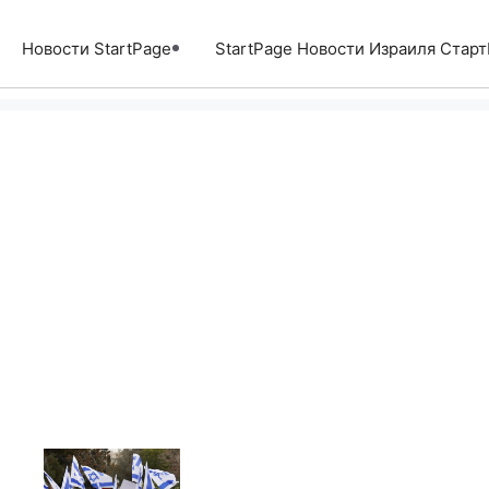
Перейти
к
Новости StartPage
StartPage Новости Израиля Стар
содержимому