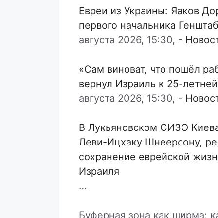
Евреи из Украины: Яаков Д
первого начальника Генштаб
августа 2026, 15:30,
-
Новос
«Сам виноват, что пошёл ра
вернул Израиль к 25-летне
августа 2026, 15:30,
-
Новос
В Лукьяновском СИЗО Киев
Леви-Ицхаку Шнеерсону, р
сохранение еврейской жизн
Израиля
…
Буферная зона как ширма: к