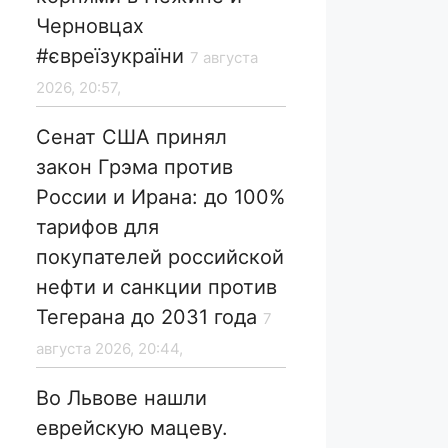
Черновцах
#євреїзукраїни
7 августа
2026, 20:57,
Сенат США принял
закон Грэма против
России и Ирана: до 100%
тарифов для
покупателей российской
нефти и санкции против
Тегерана до 2031 года
7
августа 2026, 20:44,
Во Львове нашли
еврейскую мацеву.