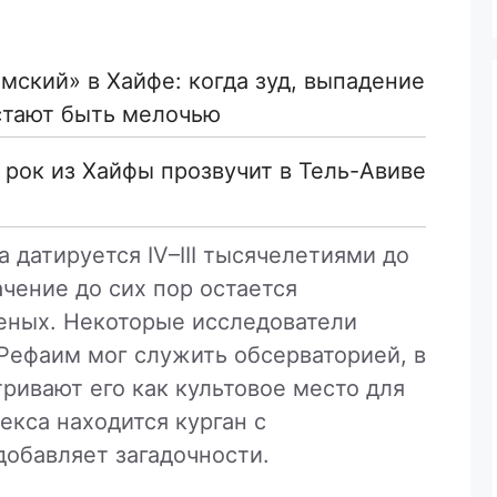
мский» в Хайфе: когда зуд, выпадение
стают быть мелочью
й рок из Хайфы прозвучит в Тель-Авиве
 датируется IV–III тысячелетиями до
ачение до сих пор остается
еных. Некоторые исследователи
 Рефаим мог служить обсерваторией, в
тривают его как культовое место для
екса находится курган с
добавляет загадочности.