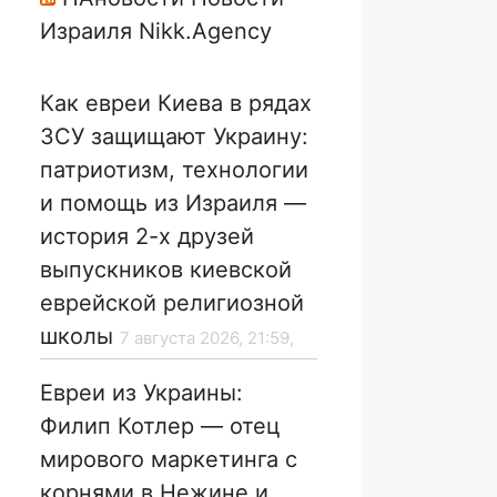
Израиля Nikk.Agency
Как евреи Киева в рядах
ЗСУ защищают Украину:
патриотизм, технологии
и помощь из Израиля —
история 2-х друзей
выпускников киевской
еврейской религиозной
школы
7 августа 2026, 21:59,
Евреи из Украины:
Филип Котлер — отец
мирового маркетинга с
корнями в Нежине и