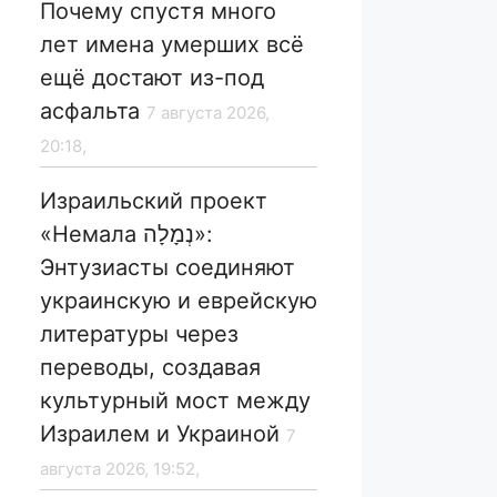
Почему спустя много
лет имена умерших всё
ещё достают из-под
асфальта
7 августа 2026,
20:18,
Израильский проект
«Немала נְמָלָה»:
Энтузиасты соединяют
украинскую и еврейскую
литературы через
переводы, создавая
культурный мост между
Израилем и Украиной
7
августа 2026, 19:52,