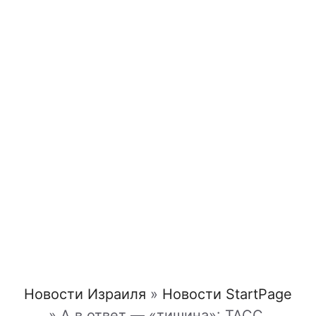
Новости Израиля
»
Новости StartPage
»
А в ответ — «тишина»: ТАСС,